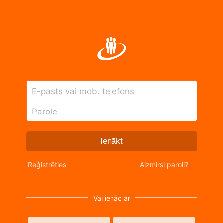
E-pasts vai mob. telefons
Parole
Ienākt
Reģistrēties
Aizmirsi paroli?
Vai ienāc ar