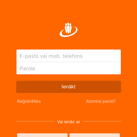
E-pasts vai mob. telefons
Parole
Ienākt
Reģistrēties
Aizmirsi paroli?
Vai ienāc ar