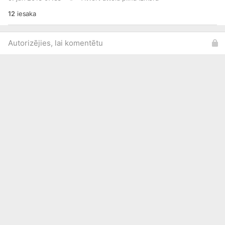
auto'!
12
iesaka
Autorizējies, lai komentētu