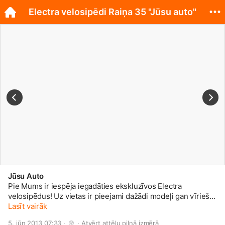
Electra velosipēdi Raiņa 35 "Jūsu auto"
Jūsu Auto
Pie Mums ir iespēja iegadāties ekskluzīvos Electra
velosipēdus! Uz vietas ir pieejami dažādi modeļi gan vīriešu,
gan sieviešu un pat bērnu! Kā arī ir iesējams veikt
Lasīt vairāk
pasūtījumus pēc kataloga! Raiņa 35, Liepāja, veikals "Jūsu
5. jūn 2013 07:33 · 
 · 
Atvērt attēlu pilnā izmērā