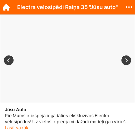
Electra velosipēdi Raiņa 35 "Jūsu auto"
Jūsu Auto
Pie Mums ir iespēja iegadāties ekskluzīvos Electra
velosipēdus! Uz vietas ir pieejami dažādi modeļi gan vīriešu,
gan sieviešu un pat bērnu! Kā arī ir iesējams veikt
Lasīt vairāk
pasūtījumus pēc kataloga! Raiņa 35, Liepāja, veikals "Jūsu