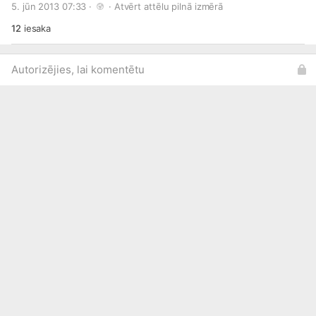
5. jūn 2013 07:33 · 
 · 
Atvērt attēlu pilnā izmērā
auto'!
12
iesaka
Autorizējies, lai komentētu