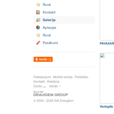
Runā
Kontakti
Galerija
Aptaujas
Runā
Pasākumi
PAVASAR
Ieteikt
12
Pakalpojumi
Mobilā versija
Palīdzība
Kontakti
Reklāma
Darbs
Vairāk
© 2004 - 2026 SIA Draugiem
Ventspil