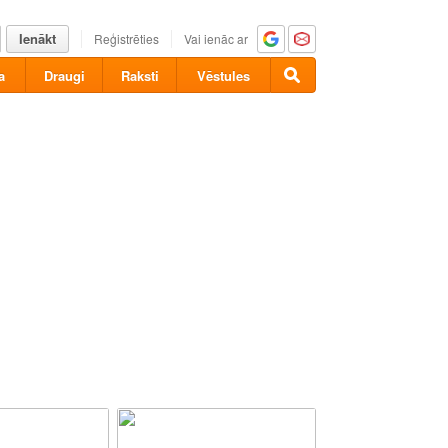
Ienākt
Reģistrēties
Vai ienāc ar
a
Draugi
Raksti
Vēstules