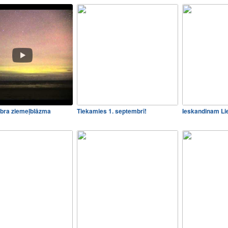
mbra ziemeļblāzma
Tiekamies 1. septembrī!
Ieskandinam Li