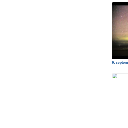
9. septe