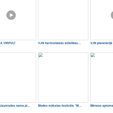
A VIRPULĪ
VJN harmoniskās attīstības…
VJN planetārijā
s Jaunrades nama pl…
Modes mākslas festivāls “M…
Mēness aptums