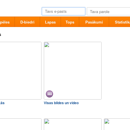
pēles
D-biedri
Lapas
Tops
Pasākumi
Statistik
s
kās
Visas bildes un video