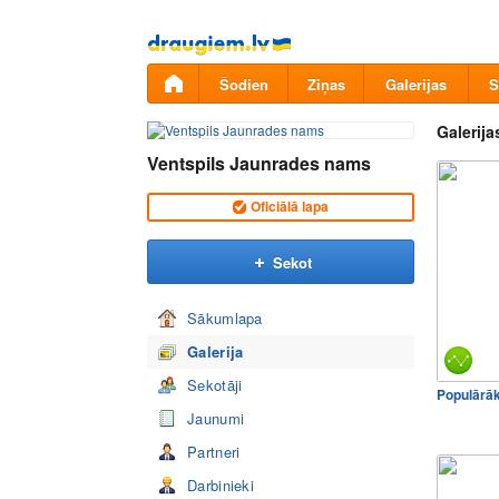
Pāriet
uz
saturu
Šodien
Ziņas
Galerijas
S
Galerija
Ventspils Jaunrades nams
Oficiālā lapa
Sekot
Sākumlapa
Galerija
Sekotāji
Populārā
Jaunumi
Partneri
Darbinieki