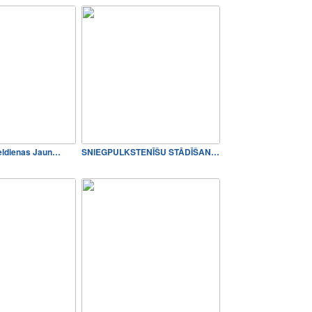
eldienas Jaun…
SNIEGPULKSTENĪŠU STĀDĪŠANA…