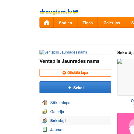
Pāriet
uz
saturu
Šodien
Ziņas
Galerijas
S
Sekotāji
Ventspils Jaunrades nams
Oficiālā lapa
Sekot
O
Sākumlapa
(
Galerija
Sekotāji
Jaunumi