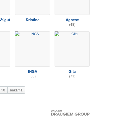
$%gut
Kristine
Agnese
(48)
INGA
Gita
(56)
(71)
10
nākamā