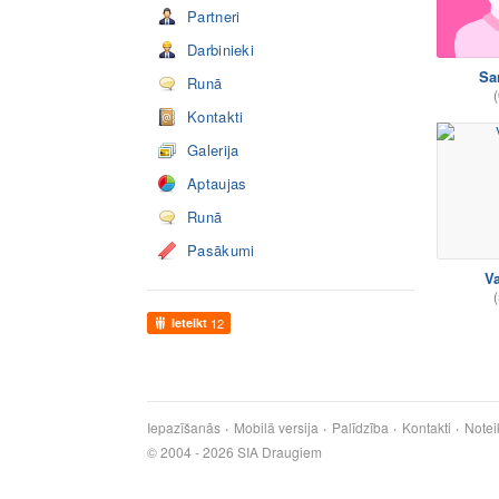
Partneri
Darbinieki
Sa
Runā
(
Kontakti
Galerija
Aptaujas
Runā
Pasākumi
Va
(
Ieteikt
12
Iepazīšanās
Mobilā versija
Palīdzība
Kontakti
Notei
© 2004 - 2026 SIA Draugiem