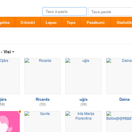
pēles
D-biedri
Lapas
Tops
Pasākumi
Statistik
 -
Visi
jārs
Ricards
uģis
Daina
58)
(33)
(39)