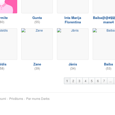
rmīte
Gunta
Inta Marija
Baiba@@#$$
60)
(55)
Florentina
mane4
ldis
Zane
Jānis
Baiba
58)
(39)
(34)
(53)
1
2
3
4
5
6
7
...
kumi
Privātums
Par mums
Darbs