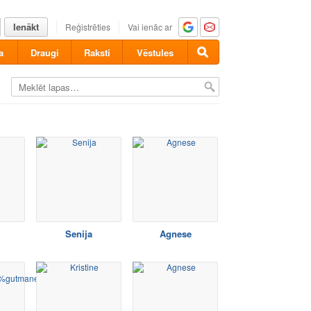
Ienākt
Reģistrēties
Vai ienāc ar
a
Draugi
Raksti
Vēstules
Senija
Agnese