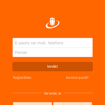
E-pasts vai mob. telefons
Parole
Ienākt
Reģistrēties
Aizmirsi paroli?
Vai ienāc ar