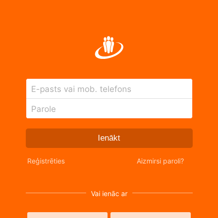
E-pasts vai mob. telefons
Parole
Ienākt
Reģistrēties
Aizmirsi paroli?
Vai ienāc ar