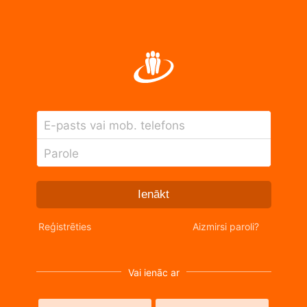
E-pasts vai mob. telefons
Parole
Ienākt
Reģistrēties
Aizmirsi paroli?
Vai ienāc ar