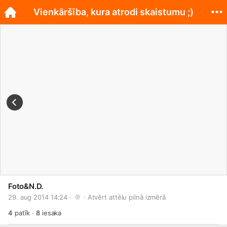
Vienkāršība, kura atrodi skaistumu ;)
Foto&N.D.
29. aug 2014 14:24 · 
 · 
Atvērt attēlu pilnā izmērā
4
patīk
·
8
iesaka