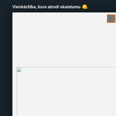
Vienkāršība, kura atrodi skaistumu
Pāriet
uz
saturu
Šodien
Ziņas
Galerijas
S
Foto&N.D.
Sekot
Sākumlapa
Galerija
Jaunumi
Sekotāji