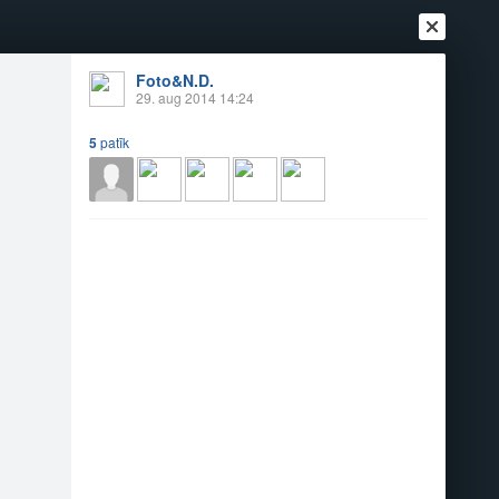
Foto&N.D.
29. aug 2014 14:24
5
patīk
Ienākt
Reģistrēties
Vai ienāc ar
a
Draugi
Raksti
Vēstules
 skaistumu