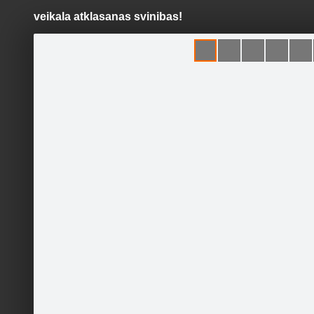
veikala atklasanas svinibas!
Pāriet
uz
saturu
Šodien
Ziņas
Galerijas
S
Hopen
Sekot
Sākumlapa
Galerija
Sekotāji