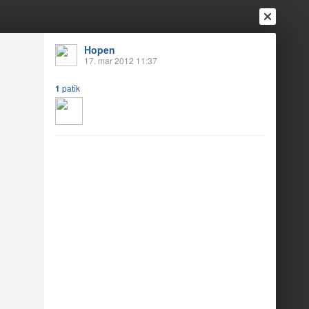
Hopen
17. mar 2012 11:37
1
patīk
Ienākt
Reģistrēties
Vai ienāc ar
a
Draugi
Raksti
Vēstules
inibas!