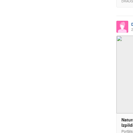
DRAUG
2
Natur
Izpild
Portāls