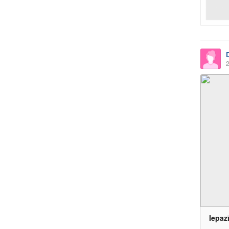
2
Iepazī