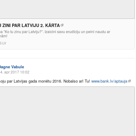
 ZINI PAR LATVIJU 2. KĀRTA
na ”Ko tu zinu par Latviju?”. Izaicini savu erudīciju un pelni naudu ar
nām!
S.LV
Dagne Vabule
4. apr 2017 10:02
oju par Latvijas gada monētu 2016. Nobalso arī Tu!
www.bank.lv/aptauja