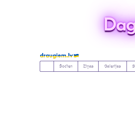
Dag
Pāriet
uz
saturu
Šodien
Ziņas
Galerijas
S