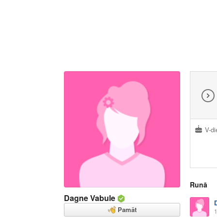
V-di
Runā
Dagne Vabule
Pamāt
1