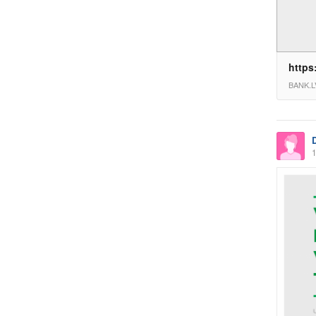
https
BANK.L
1