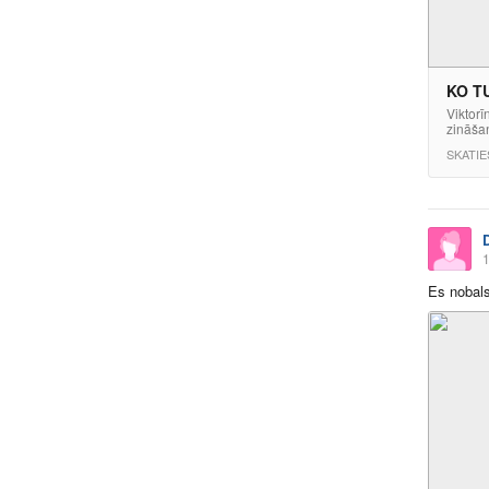
KO TU
Viktorī
zināša
SKATIE
1
Es nobals