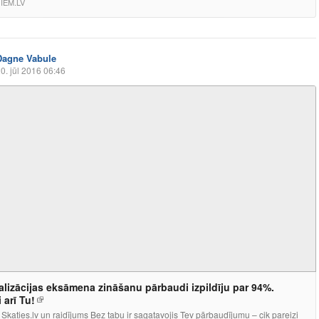
IEM.LV
Dagne Vabule
0. jūl 2016 06:46
alizācijas eksāmena zināšanu pārbaudi izpildīju par 94%.
i arī Tu!
 Skaties.lv un raidījums Bez tabu ir sagatavojis Tev pārbaudījumu – cik pareizi