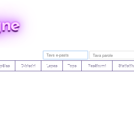
ne
pēles
D-biedri
Lapas
Tops
Pasākumi
Statistik