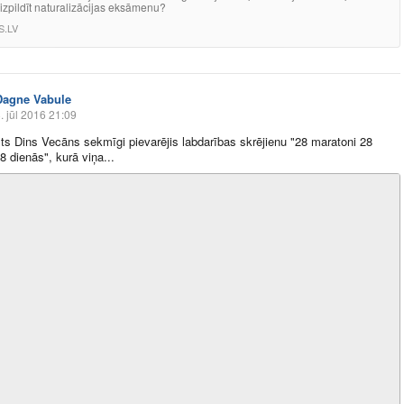
 izpildīt naturalizācijas eksāmenu?
S.LV
Dagne Vabule
. jūl 2016 21:09
ts Dins Vecāns sekmīgi pievarējis labdarības skrējienu "28 maratoni 28
8 dienās", kurā viņa...