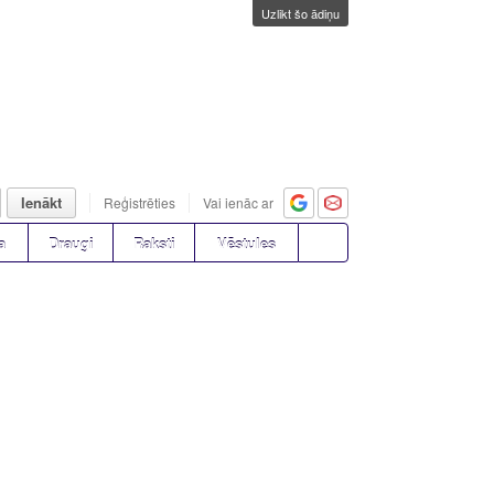
Uzlikt šo ādiņu
Ienākt
Reģistrēties
Vai ienāc ar
a
Draugi
Raksti
Vēstules