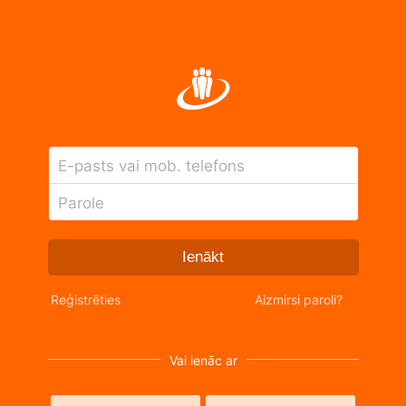
E-pasts vai mob. telefons
Parole
Ienākt
Reģistrēties
Aizmirsi paroli?
Vai ienāc ar