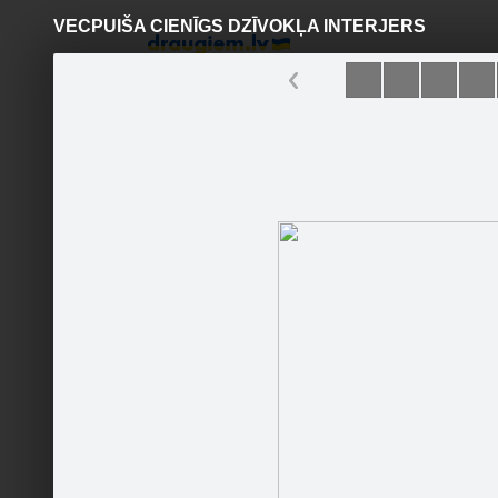
VECPUIŠA CIENĪGS DZĪVOKĻA INTERJERS
Pāriet
uz
saturu
Šodien
Ziņas
Galerijas
S
Gold-Estate
Oficiālā lapa
Sekot
Sākumlapa
Galerija
Jaunumi
Konkursi
Dizaina 
Kontakti