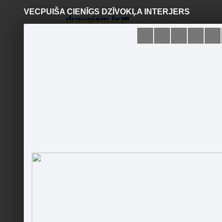
VECPUIŠA CIENĪGS DZĪVOKĻA INTERJERS
Pāriet
uz
saturu
Šodien
Ziņas
Galerijas
S
Gold-Estate
Oficiālā lapa
Sekot
Sākumlapa
Galerija
Jaunumi
Konkursi
Dizaina 
Kontakti