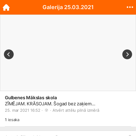
Galerija 25.03.2021
Gulbenes Mākslas skola
ZĪMĒJAM. KRĀSOJAM. Šogad bez zaķiem...
25. mar 2021 16:52 · 
 · 
Atvērt attēlu pilnā izmērā
1
iesaka