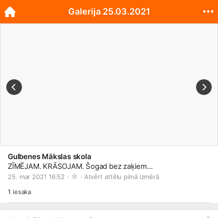
Galerija 25.03.2021
Gulbenes Mākslas skola
ZĪMĒJAM. KRĀSOJAM. Šogad bez zaķiem...
25. mar 2021 16:52 · 
 · 
Atvērt attēlu pilnā izmērā
1
iesaka