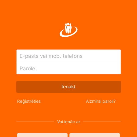
E-pasts vai mob. telefons
Parole
Ienākt
Reģistrēties
Aizmirsi paroli?
Vai ienāc ar