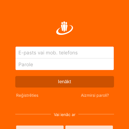
E-pasts vai mob. telefons
Parole
Ienākt
Reģistrēties
Aizmirsi paroli?
Vai ienāc ar