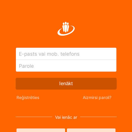
E-pasts vai mob. telefons
Parole
Ienākt
Reģistrēties
Aizmirsi paroli?
Vai ienāc ar