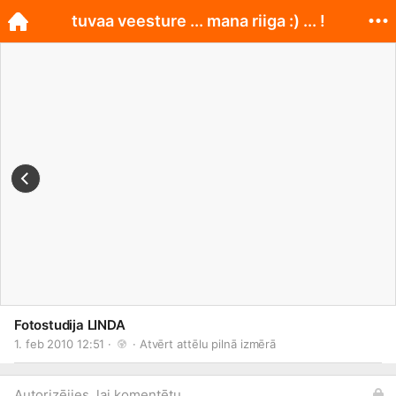
tuvaa veesture ... mana riiga :) ... !
Fotostudija LINDA
1. feb 2010 12:51 · 
 · 
Atvērt attēlu pilnā izmērā
Autorizējies, lai komentētu