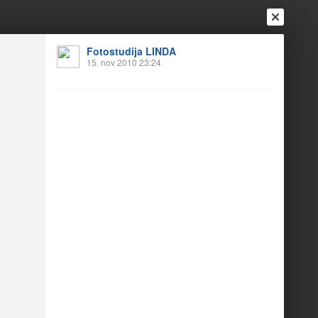
Fotostudija LINDA
15. nov 2010 23:24
Ienākt
Reģistrēties
Vai ienāc ar
a
Draugi
Raksti
Vēstules