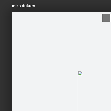
miks dukurs
Pāriet
uz
saturu
Šodien
Ziņas
Galerijas
S
Fotostudija LINDA
Oficiālā lapa
Sekot