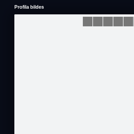
Profila bildes
Pāriet
uz
saturu
Šodien
Ziņas
Galerijas
S