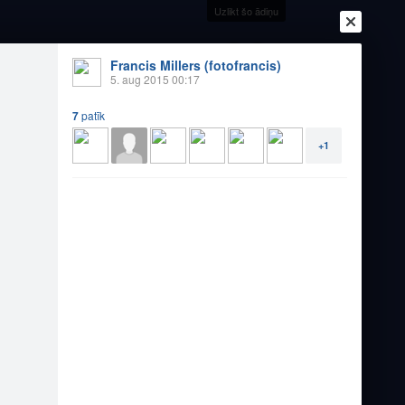
Uzlikt šo ādiņu
+29
°
Francis Millers (fotofrancis)
5. aug 2015 00:17
7
patīk
Ienākt
Reģistrēties
Vai ienāc ar
+1
a
Draugi
Raksti
Vēstules