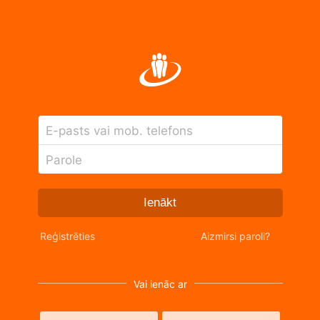
E-pasts vai mob. telefons
Parole
Ienākt
Reģistrēties
Aizmirsi paroli?
Vai ienāc ar