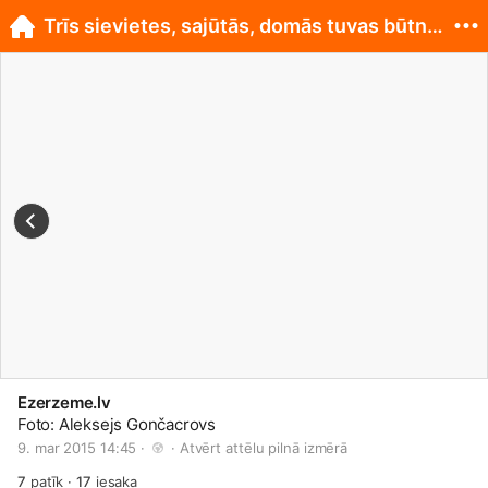
Trīs sievietes, sajūtās, domās tuvas būtnes
Ezerzeme.lv
Foto: Aleksejs Gončacrovs
9. mar 2015 14:45 · 
 · 
Atvērt attēlu pilnā izmērā
7
patīk
·
17
iesaka