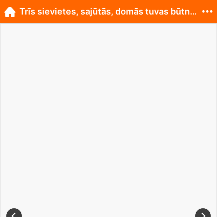
Trīs sievietes, sajūtās, domās tuvas būtnes