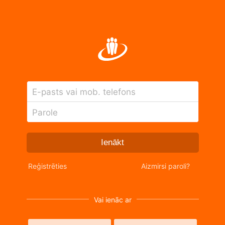
E-pasts vai mob. telefons
Parole
Ienākt
Reģistrēties
Aizmirsi paroli?
Vai ienāc ar