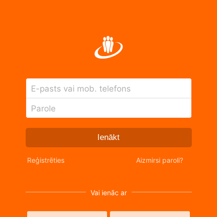
E-pasts vai mob. telefons
Parole
Ienākt
Reģistrēties
Aizmirsi paroli?
Vai ienāc ar