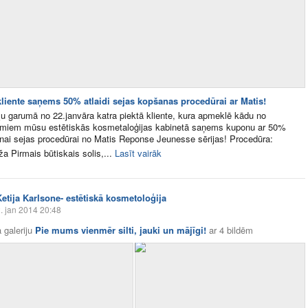
 kliente saņems 50% atlaidi sejas kopšanas procedūrai ar Matis!
ļu garumā no 22.janvāra katra piektā kliente, kura apmeklē kādu no
umiem mūsu estētiskās kosmetaloģijas kabinetā saņems kuponu ar 50%
aunai sejas procedūrai no Matis Reponse Jeunesse sērijas! Procedūra:
a Pirmais būtiskais solis,...
Lasīt vairāk
Ketija Karlsone- estētiskā kosmetoloģija
. jan 2014 20:48
 galeriju
Pie mums vienmēr silti, jauki un mājīgi!
ar
4 bildēm