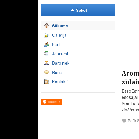
Sekot
Sākums
Galerija
Fani
Jaunumi
Darbinieki
Runā
Arom
zīda
Kontakti
EssoEsth
esošajai
Ieteikt
1
Semināra
zināšanas
Patīk