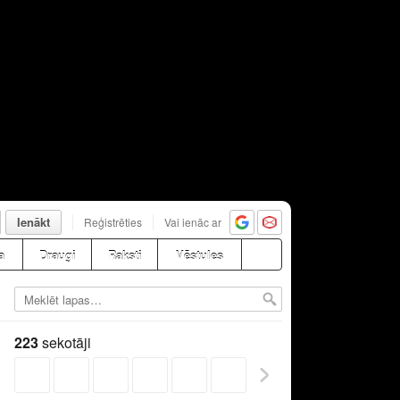
Ienākt
Reģistrēties
Vai ienāc ar
a
Draugi
Raksti
Vēstules
223
sekotāji