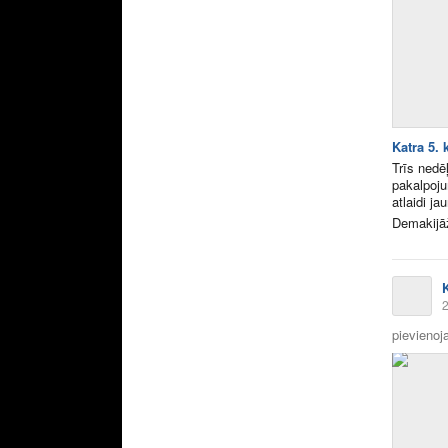
Katra 5.
Trīs nedē
pakalpoj
atlaidi j
Demakijāž
2
pievienoja