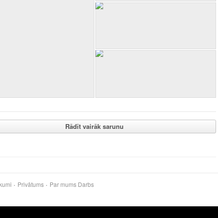
Rādīt vairāk sarunu
kumi
Privātums
Par mums
Darbs