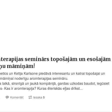
terapijas seminārs topošajām un esošajām
iņu māmiņām!
etics un Ketija Karlsone piedāvā interesantu un katrai topošajai un
 māmiņai noderīgu aromterapijas semināru.
 laikā, sirsnīgā un jaukā kompānijā, gardas uzkodas baudot, iegūsiet
- Kas ir aromterapija? Kuras ēteriskās eļļas drīkst...
2
Komentēt
Iesaka
5