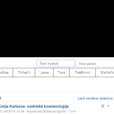
pēles
D-biedri
Lapas
Tops
Pasākumi
Statistik
i
Lasīt senākus ierakstus
Ketija Karlsone- estētiskā kosmetoloģija
0. okt 2014 10:39
· Aptuvenais lasīšanas ilgums - 1 min