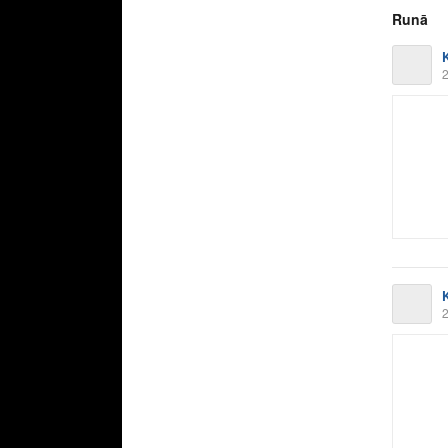
Runā
2
2