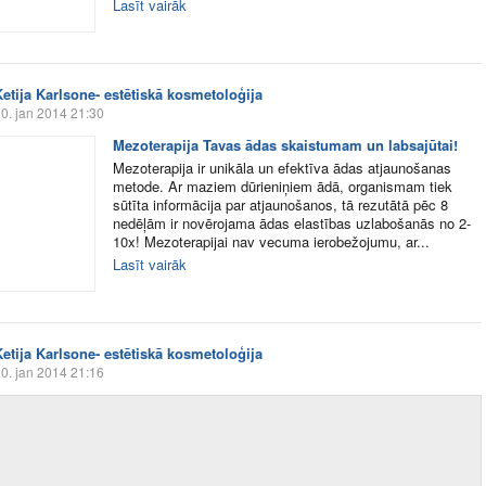
Lasīt vairāk
Ketija Karlsone- estētiskā kosmetoloģija
0. jan 2014 21:30
Mezoterapija Tavas ādas skaistumam un labsajūtai!
Mezoterapija ir unikāla un efektīva ādas atjaunošanas
metode. Ar maziem dūrieniņiem ādā, organismam tiek
sūtīta informācija par atjaunošanos, tā rezutātā pēc 8
nedēļām ir novērojama ādas elastības uzlabošanās no 2-
10x! Mezoterapijai nav vecuma ierobežojumu, ar...
Lasīt vairāk
Ketija Karlsone- estētiskā kosmetoloģija
0. jan 2014 21:16