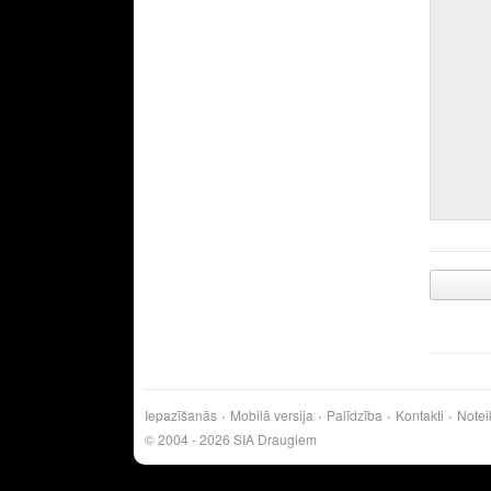
Iepazīšanās
Mobilā versija
Palīdzība
Kontakti
Notei
© 2004 - 2026 SIA Draugiem