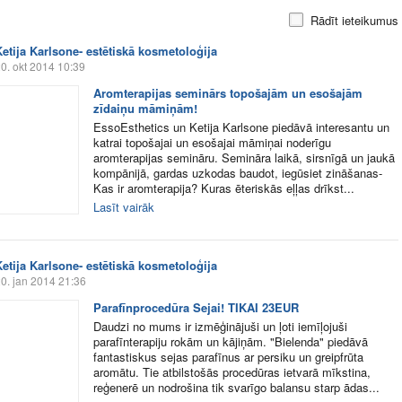
Rādīt ieteikumus
Ketija Karlsone- estētiskā kosmetoloģija
0. okt 2014 10:39
Aromterapijas seminārs topošajām un esošajām
zīdaiņu māmiņām!
EssoEsthetics un Ketija Karlsone piedāvā interesantu un
katrai topošajai un esošajai māmiņai noderīgu
aromterapijas semināru. Semināra laikā, sirsnīgā un jaukā
kompānijā, gardas uzkodas baudot, iegūsiet zināšanas-
Kas ir aromterapija? Kuras ēteriskās eļļas drīkst...
Lasīt vairāk
Ketija Karlsone- estētiskā kosmetoloģija
0. jan 2014 21:36
Parafīnprocedūra Sejai! TIKAI 23EUR
Daudzi no mums ir izmēģinājuši un ļoti iemīļojuši
parafīnterapiju rokām un kājiņām. "Bielenda" piedāvā
fantastiskus sejas parafīnus ar persiku un greipfrūta
aromātu. Tie atbilstošās procedūras ietvarā mīkstina,
reģenerē un nodrošina tik svarīgo balansu starp ādas...