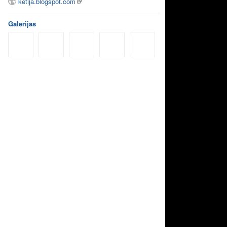
ketija.blogspot.com
Galerijas