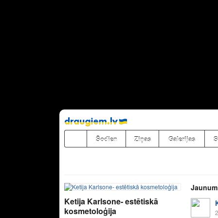
Pāriet
uz
saturu
Šodien
Ziņas
Galerijas
S
Jaunum
Ketija Karlsone- estētiskā
kosmetoloģija
2