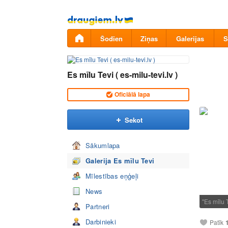
Pāriet
uz
saturu
Šodien
Ziņas
Galerijas
S
Es mīlu Tevi ( es-milu-tevi.lv )
Oficiālā lapa
Sekot
Sākumlapa
Galerija Es mīlu Tevi
Mīlestības eņģeļi
News
"Es mīlu
Partneri
Darbinieki
Patīk