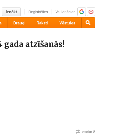
Ienākt
Reģistrēties
Vai ienāc ar
a
Draugi
Raksti
Vēstules
4 gada atzīšanās!
Iesaka
2