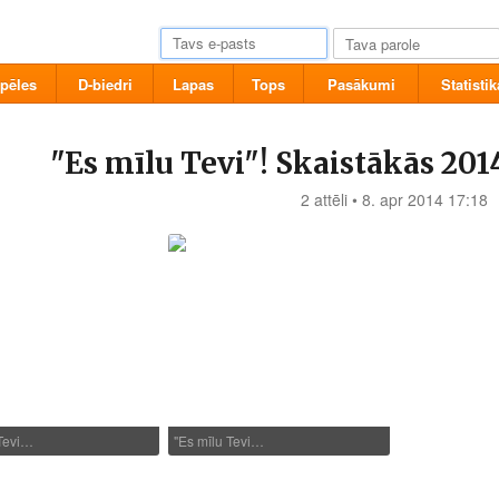
pēles
D-biedri
Lapas
Tops
Pasākumi
Statistik
"Es mīlu Tevi"! Skaistākās 201
2 attēli • 8. apr 2014 17:18
 Tevi…
"Es mīlu Tevi…
1