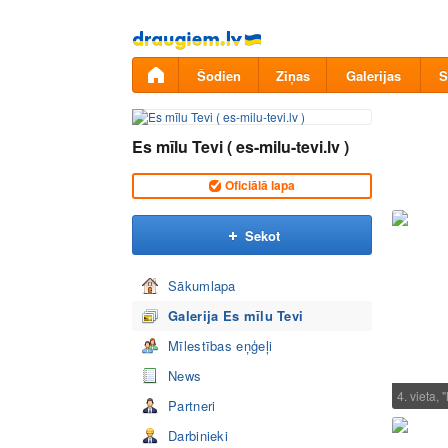
Pāriet
uz
saturu
Šodien
Ziņas
Galerijas
S
Es mīlu Tevi ( es-milu-tevi.lv )
Oficiālā lapa
Sekot
Sākumlapa
Galerija Es mīlu Tevi
Mīlestības eņģeļi
News
4. vieta,
Partneri
Darbinieki