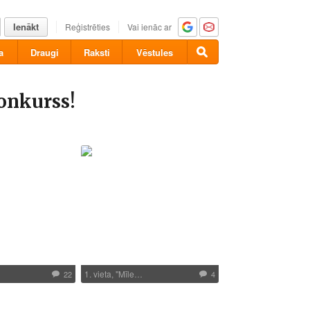
Ienākt
Reģistrēties
Vai ienāc ar
a
Draugi
Raksti
Vēstules
konkurss!
1. vieta, "Mīle…
22
4