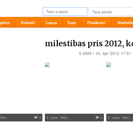
pēles
D-biedri
Lapas
Tops
Pasākumi
Statistik
milestibas pris 2012, 
5 attēli • 16. apr 2012 17:51
 "Mīle…
3. vieta, "Mīle…
2. vieta, "Mīle…
4
4