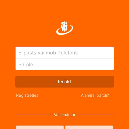
E-pasts vai mob. telefons
Parole
Ienākt
Reģistrēties
Aizmirsi paroli?
Vai ienāc ar