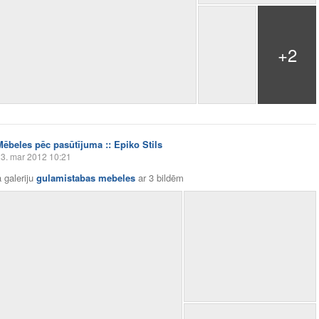
+2
Mēbeles pēc pasūtījuma :: Epiko Stils
3. mar 2012 10:21
 galeriju
gulamistabas mebeles
ar
3 bildēm