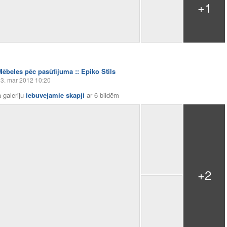
+1
Mēbeles pēc pasūtījuma :: Epiko Stils
3. mar 2012 10:20
 galeriju
iebuvejamie skapji
ar
6 bildēm
+2