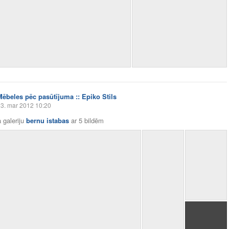
Mēbeles pēc pasūtījuma :: Epiko Stils
3. mar 2012 10:20
 galeriju
bernu istabas
ar
5 bildēm