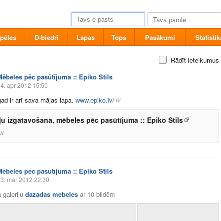
pēles
D-biedri
Lapas
Tops
Pasākumi
Statistik
Rādīt ieteikumus
Mēbeles pēc pasūtījuma :: Epiko Stils
4. apr 2012 15:50
d ir arī sava mājas lapa.
www.epiko.lv/
u izgatavošana, mēbeles pēc pasūtījuma :: Epiko Stils
LV
Mēbeles pēc pasūtījuma :: Epiko Stils
3. mar 2012 22:30
 galeriju
dazadas mebeles
ar
10 bildēm