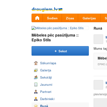
Pāriet
uz
saturu
Šodien
Ziņas
Galerijas
S
Runā
Mēbeles pēc pasūtījuma ::
Epiko Stils
1
Mums taga
Sekot
Mēbeļ
Sākumlapa
EPIKO.
Galerija
Sekotāji
Jaunumi
2
Partneri
pievienoja
Darbinieki
Runā