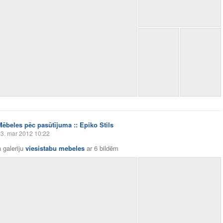
Mēbeles pēc pasūtījuma :: Epiko Stils
3. mar 2012 10:22
 galeriju
viesistabu mebeles
ar
6 bildēm