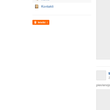
Kontakti
Ieteikt
1
2
pievienoja