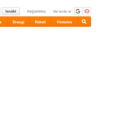
Ienākt
Reģistrēties
Vai ienāc ar
a
Draugi
Raksti
Vēstules