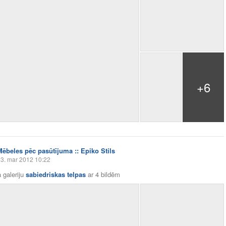
+6
Mēbeles pēc pasūtījuma :: Epiko Stils
3. mar 2012 10:22
 galeriju
sabiedriskas telpas
ar
4 bildēm