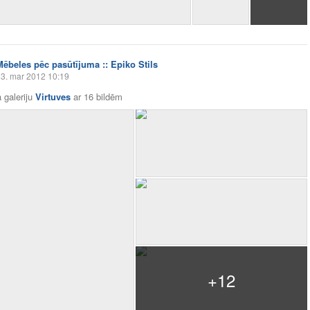
Mēbeles pēc pasūtījuma :: Epiko Stils
3. mar 2012 10:19
 galeriju
Virtuves
ar
16 bildēm
+12