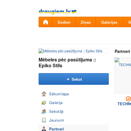
Pāriet
uz
saturu
Šodien
Ziņas
Galerijas
S
Partneri
Mēbeles pēc pasūtījuma ::
Epiko Stils
Sekot
Sākumlapa
Galerija
TECHN
Sekotāji
Jaunumi
Partneri