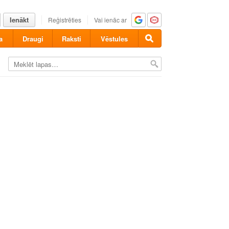
Ienākt
Reģistrēties
Vai ienāc ar
a
Draugi
Raksti
Vēstules