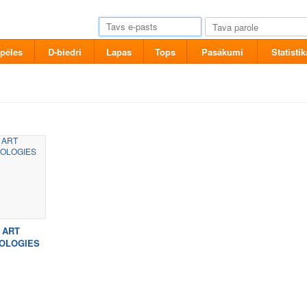
pēles
D-biedri
Lapas
Tops
Pasākumi
Statistik
ART
OLOGIES