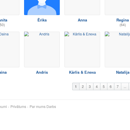
nita
Ēriks
Anna
Regīna
50)
(64)
aina
Andris
Kārlis & Елена
Natalija
1
2
3
4
5
6
7
...
kumi
Privātums
Par mums
Darbs