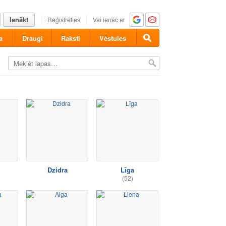
Ienākt
Reģistrēties
Vai ienāc ar
a
Draugi
Raksti
Vēstules
Dzidra
Līga
(52)