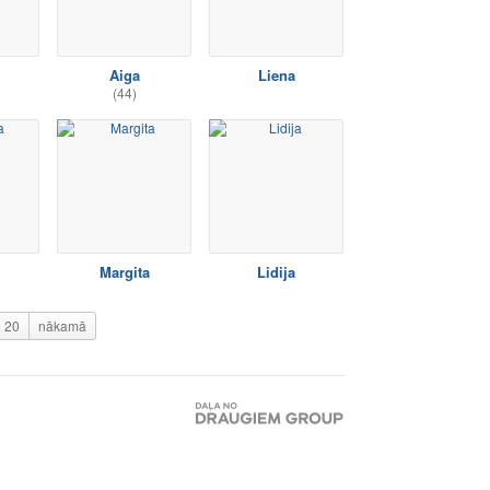
Aiga
Liena
(44)
Margita
Lidija
20
nākamā