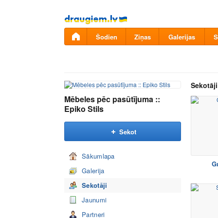
Pāriet
uz
saturu
Šodien
Ziņas
Galerijas
S
Sekotāji
Mēbeles pēc pasūtījuma ::
Epiko Stils
Sekot
Sākumlapa
G
Galerija
Sekotāji
Jaunumi
Partneri