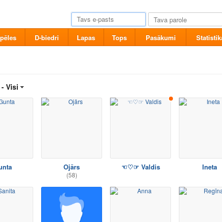
pēles
D-biedri
Lapas
Tops
Pasākumi
Statistik
 -
Visi
unta
Ojārs
☜♡☞ Valdis
Ineta
(58)