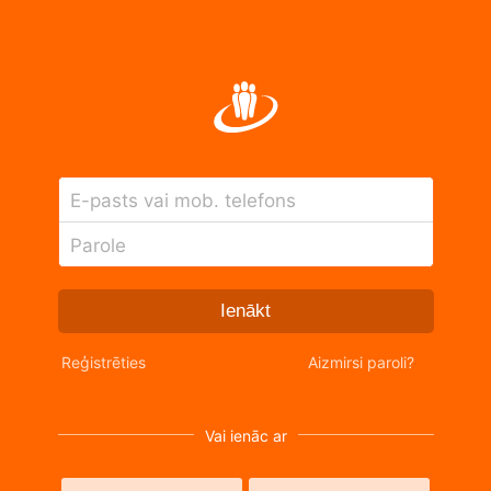
E-pasts vai mob. telefons
Parole
Ienākt
Reģistrēties
Aizmirsi paroli?
Vai ienāc ar