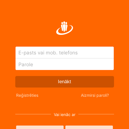
E-pasts vai mob. telefons
Parole
Ienākt
Reģistrēties
Aizmirsi paroli?
Vai ienāc ar