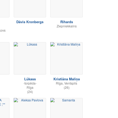
Dāvis Kronbergs
Rihards
Ziepniekkalns
kovs
Lūkass
Kristiāna Maliņa
-torpēda-
Rīga, Ventspils
Rīga
(26)
(24)