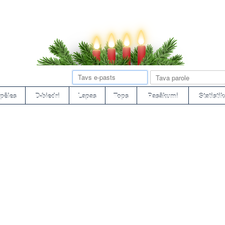
pēles
D-biedri
Lapas
Tops
Pasākumi
Statistik