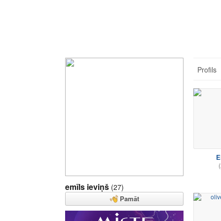
Profils
E
(
emīls ieviņš
(27)
Pamāt