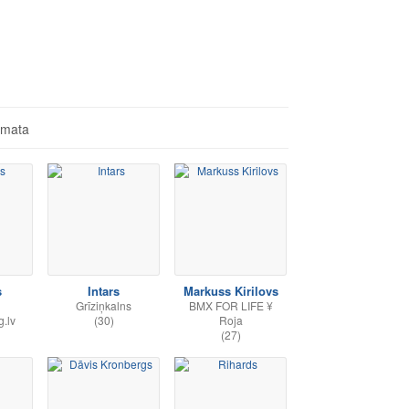
āmata
s
Intars
Markuss Kirilovs
Grīziņkalns
BMX FOR LIFE ¥
.lv
(30)
Roja
(27)