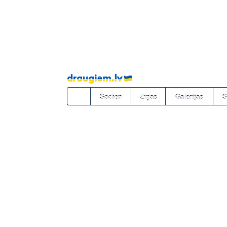
Pāriet
uz
saturu
Šodien
Ziņas
Galerijas
S