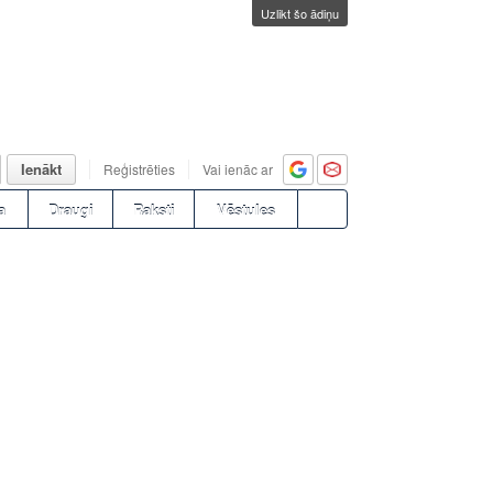
Uzlikt šo ādiņu
Ienākt
Reģistrēties
Vai ienāc ar
a
Draugi
Raksti
Vēstules