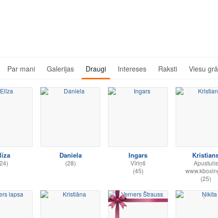
Par mani
Galerijas
Draugi
Intereses
Raksti
Viesu gr
līza
Daniela
Ingars
Kristian
24)
(28)
Vīriņš
Apustulis
(45)
www.kboxing
(25)