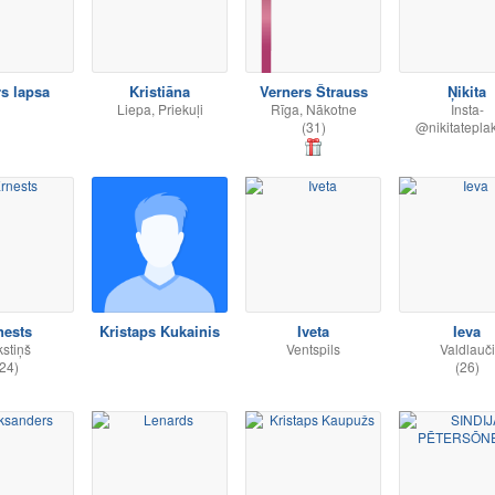
rs lapsa
Kristiāna
Verners Štrauss
Ņikita
Liepa, Priekuļi
Rīga, Nākotne
Insta-
(31)
@nikitatepla
nests
Kristaps Kukainis
Iveta
Ieva
kstiņš
Ventspils
Valdlauči
24)
(26)