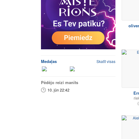
olive
Medaļas
Skatīt visas
Pēdējo reizi manīts
10. jūn 22:42
Er
rie
(