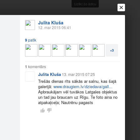
Uzlikt šo ādiņu
Julita Kluša
12. mar 2015 06:41
9
patīk
+3
1
komentārs
Julita Kluša
13. mar 2015 07:25
Ienākt
Reģistrēties
Vai ienāc ar
Trešās dienas rīts sākās ar salnu, kas šajā
galerijā:
www.draugiem.lv/dziedava/gall...
a
Draugi
Raksti
Vēstules
Apbraukājam vēl tuvākos Latgales objektus
un tad jau braucam uz Rīgu. Te foto aina no
atpakaļceļa; Nautrēnu pagasts