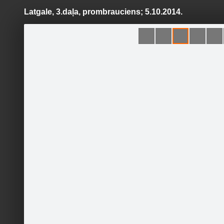
Latgale, 3.daļa, prombrauciens; 5.10.2014.
Pāriet
uz
saturu
Šodien
Ziņas
Galerijas
S