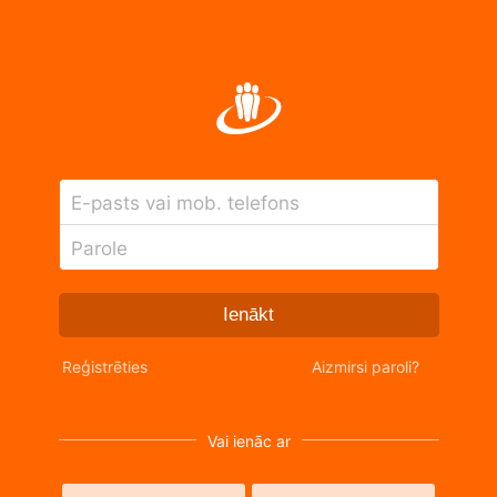
E-pasts vai mob. telefons
Parole
Ienākt
Reģistrēties
Aizmirsi paroli?
Vai ienāc ar