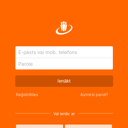
E-pasts vai mob. telefons
Parole
Ienākt
Reģistrēties
Aizmirsi paroli?
Vai ienāc ar