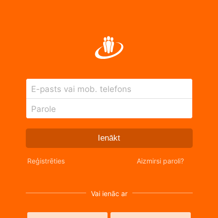
E-pasts vai mob. telefons
Parole
Ienākt
Reģistrēties
Aizmirsi paroli?
Vai ienāc ar