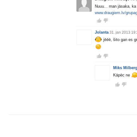
Nuuu... man jāsaka, ka
www.draugiem.lv/grupag
Jolanta
31. jan 2013 19
jēēē, šito gan es gr
Miks Milber
Kāpēc ne