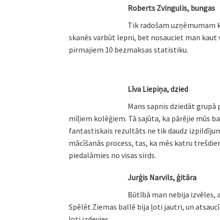
Roberts Zvingulis, bungas
Tik radošam uzņēmumam kā m
skanēs varbūt lepni, bet nosauciet man kaut v
pirmajiem 10 bezmaksas statistiku.
Līva Liepiņa, dzied
Mans sapnis dziedāt grupā p
mīļiem kolēģiem. Tā sajūta, ka pārējie mūs ba
fantastiskais rezultāts ne tik daudz izpildīju
mācīšanās process, tas, ka mēs katru trešdi
piedalāmies no visas sirds.
Jurģis Narvils, ģitāra
Būtībā man nebija izvēles, a
Spēlēt Ziemas ballē bija ļoti jautri, un atsa
ļoti izdevies.