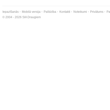
Iepazīšanās
Mobilā versija
Palīdzība
Kontakti
Noteikumi
Privātums
Pa
© 2004 - 2026 SIA Draugiem