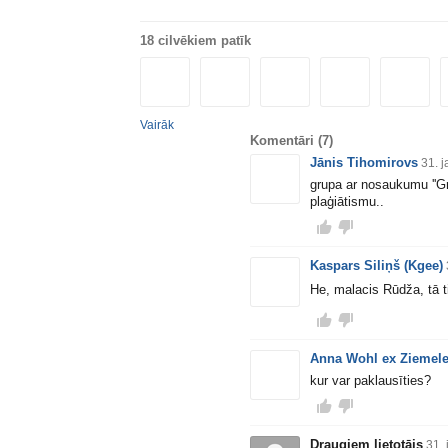
18 cilvēkiem patīk
Vairāk
Komentāri
(7)
Jānis Tihomirovs
31. 
grupa ar nosaukumu ''Gr
plaģiātismu..
Kaspars Siliņš (Kgee)
He, malacis Rūdža, tā t
Anna Wohl ex Ziemel
kur var paklausīties?
Draugiem lietotājs
31.