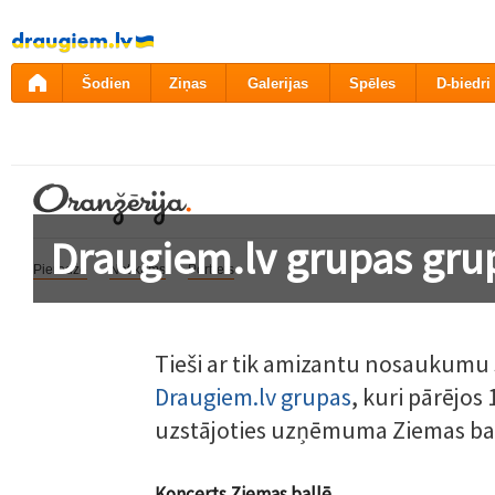
Pāriet
uz
saturu
Šodien
Ziņas
Galerijas
Spēles
D-biedri
Draugiem.lv grupas gru
Pieredze
Notikums
Portrets
Tieši ar tik amizantu nosaukumu 
Draugiem.lv grupas
, kuri pārējos
uzstājoties uzņēmuma Ziemas ba
Koncerts Ziemas ballē