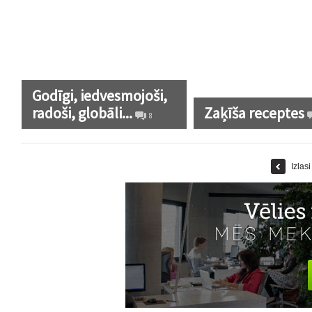
Godīgi, iedvesmojoši,
radoši, globāli...
Zaķīša receptes
8
Izlas