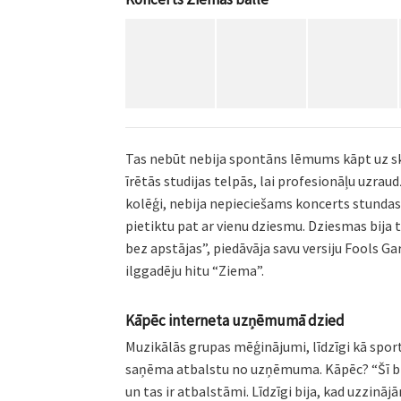
Tas nebūt nebija spontāns lēmums kāpt uz sk
īrētās studijas telpās, lai profesionāļu uzra
kolēģi, nebija nepieciešams koncerts stundas
pietiktu pat ar vienu dziesmu. Dziesmas bija t
bez apstājas”, piedāvāja savu versiju Fools Ga
ilggadēju hitu “Ziema”.
Kāpēc interneta uzņēmumā dzied
Muzikālās grupas mēģinājumi, līdzīgi kā sporta
saņēma atbalstu no uzņēmuma. Kāpēc? “Šī bij
un tas ir atbalstāmi. Līdzīgi bija, kad uzzinājā