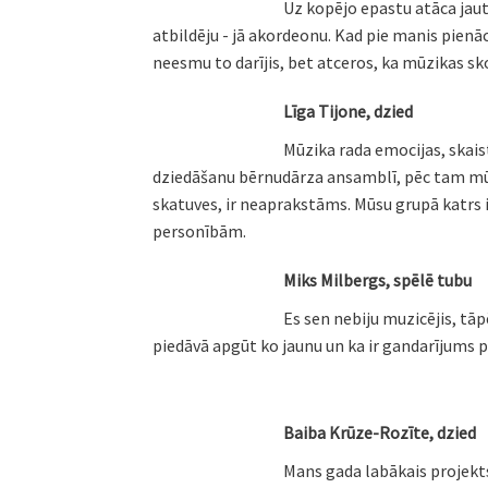
Uz kopējo epastu atāca jau
atbildēju - jā akordeonu. Kad pie manis pienā
neesmu to darījis, bet atceros, ka mūzikas sk
Līga Tijone, dzied
Mūzika rada emocijas, skais
dziedāšanu bērnudārza ansamblī, pēc tam mūzi
skatuves, ir neaprakstāms. Mūsu grupā katrs ir
personībām.
Miks Milbergs, spēlē tubu
Es sen nebiju muzicējis, tā
piedāvā apgūt ko jaunu un ka ir gandarījums 
Baiba Krūze-Rozīte, dzied
Mans gada labākais projekts 