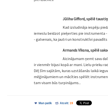
Jūliha Gifford, spēlē tausti
Kad izsludināja iespēju pieda
iemeslu beidzot pieķerties pie instrumenta - 
- galvenais, ka jautri un konstruktīvi pavadīt
Armands Vīksna, spēlē
saks
Aicinājumam ņemt savu dalī
ir vienmēr bijusi kopā ar mani. Lielu prieku 
Dēļ šīm sajūtām, kuras uzstāšanās laikā ieguv
mēģinājumiem un mācīties spēlēt instrumentu, 
tam visam būs turpinājums...
Man patīk
Atcelt:
19