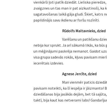
vienkārši ļoti patīk dziedāt. Lieliska pieredz
zvaigznes un tas man ir pat aizkustinoši, ka k
sagatavošanas laikā gāja gludi. Škiet, katrs 
papildinājis savu ikdienu ar foršu rozīnīti.
Rūdolfs Maltavnieks, dzied
Varēšanu un patikšanu dzied
nebija kur sprukt. Ja arī sākumā likās, ka bū
un mēģinājumi paskrēja nemanot. Gaidot uzstā
visa grupa sadevās rokās, kļuvu pavisam mierī
iecerētais izdevies.
Agnese Jercīte, dzied
Man vienmēr paticis dziedāt,
pavisam noteikti, ka šī iespēja ir jāizmanto! 
dziedāšanas bija jasākās dejām, bet tā sajūta, 
taktī, bija kaut kas netverami labs! Gandarīj