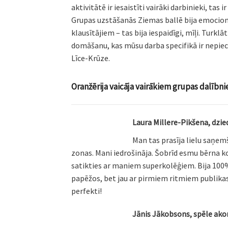
aktivitātē ir iesaistīti vairāki darbinieki, tas 
Grupas uzstāšanās Ziemas ballē bija emocionā
klausītājiem – tas bija iespaidīgi, mīļi. Turk
domāšanu, kas mūsu darba specifikā ir nepie
Līce-Krūze.
Oranžērija vaicāja vairākiem grupas dalībn
Laura Millere-Pikšena, dzi
Man tas prasīja lielu saņem
zonas. Mani iedrošināja. Šobrīd esmu bērna k
satikties ar maniem superkolēģiem. Bija 100% 
papēžos, bet jau ar pirmiem ritmiem publikas
perfekti!
Jānis Jākobsons, spēle ak