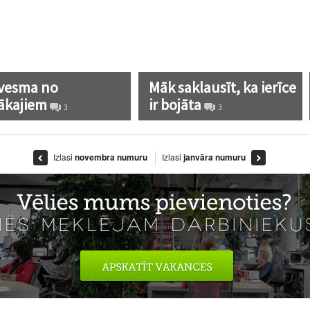
vesma no
Māk saklausīt, ka ierīce
ākajiem
ir bojāta
3
3
Izlasi
novembra numuru
Izlasi
janvāra numuru