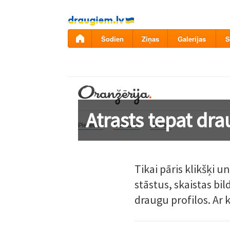
Pāriet
uz
saturu
Šodien
Ziņas
Galerijas
S
Atrasts tepat dr
Pieredze
Notikums
Portrets
Tikai pāris klikšķi 
stāstus, skaistas bi
draugu profilos. Ar 