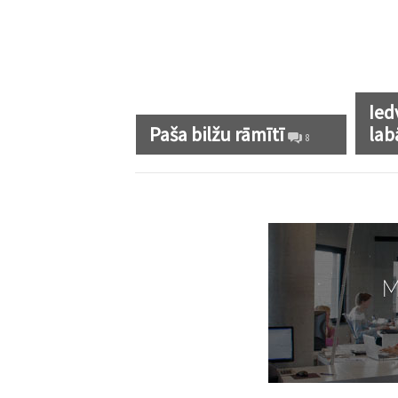
Ied
Paša bilžu rāmītī
lab
8