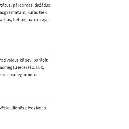
itātus, pārdomas, dažādus
ienasgrāmatām, kurās tiek
darbus, bet aicinām dzejas
rod veidus kā sevi parādīt
asniegtu iecerēto. Lūk,
aviem sasniegumiem.
svētku dienās piedzīvoto.