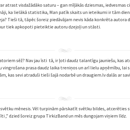
ar atrast visdažādāko saturu – gan mīļākās dziesmas, iedvesmas c
nāji, ka lielākā statistika, Man patīk skaits un ieteikumi ir tām d
eja? Tieši tā, tāpēc šoreiz piedāvājam nevis kāda konkrēta autora 
ur tiek apkopoti pieteiktie autoru dzejoļi un stāsti.
atoriem sēž? Nav jau īsti tā, ir ļoti daudz talantīgu jauniešu, kas at
u vingrošana prasa daudz laika treniņos un arī lielu apņēmību, lai s
m, kas sevi atraduši tieši šajā nodarbē un draugiem.lv dalās ar s
s svētku mēnesis. Vēl turpinām pārskatīt svētku bildes, atcerēties 
ti ,” dzied šoreiz grupa TirkizBand un mēs dungojam viņiem līdz.