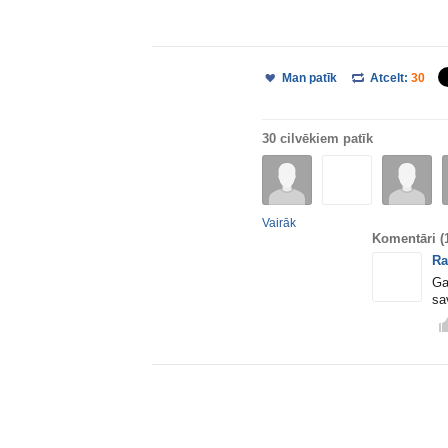
Man patīk
Atcelt:
30
30 cilvēkiem patīk
Vairāk
Komentāri
(
Ra
Ga
sa