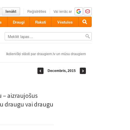
Ienākt
Reģistrēties
Vai ienāc ar
a
Draugi
Raksti
Vēstules
Ikdienišķi stāsti par draugiem.lv un mūsu draugiem
Decembris, 2015
u – aizraujošus
avu draugu vai draugu