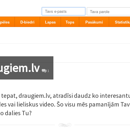
pēles
D-biedri
Lapas
Tops
Pasākumi
Statistik
augiem.lv
1
un tepat, draugiem.lv, atradīsi daudz ko interesant
ldes vai lieliskus video. Šo visu mēs pamanījām T
ko dalies Tu?