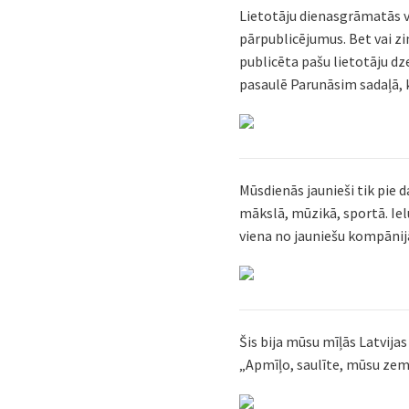
Lietotāju dienasgrāmatās v
pārpublicējumus. Bet vai zi
publicēta pašu lietotāju dz
pasaulē Parunāsim sadaļā, k
Mūsdienās jaunieši tik pie d
mākslā, mūzikā, sportā. Iel
viena no jauniešu kompānijā
Šis bija mūsu mīļās Latvija
„Apmīļo, saulīte, mūsu zemī