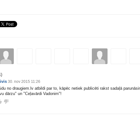
1)
ivis
30. nov 2015 11:26
idu no
draugiem.lv
atbildi par to, kāpēc netiek publicēti rakst sadaļā parunās
vu dārzu" un "Ceļavārdi Vadonim"!