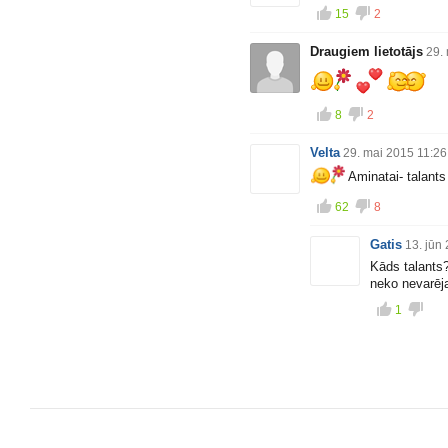
15
2
Draugiem lietotājs
29.
8
2
Velta
29. mai 2015 11:26
Aminatai- talants i
62
8
Gatis
13. jūn
Kāds talants?
neko nevarēj
1