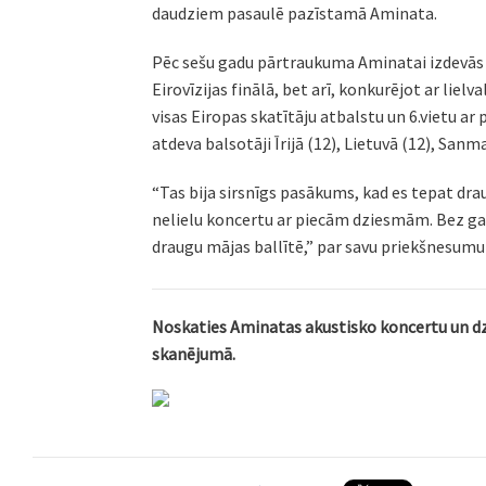
daudziem pasaulē pazīstamā Aminata.
Pēc sešu gadu pārtraukuma Aminatai izdevās n
Eirovīzijas finālā, bet arī, konkurējot ar lielva
visas Eiropas skatītāju atbalstu un 6.vietu ar
atdeva balsotāji Īrijā (12), Lietuvā (12), Sa
“Tas bija sirsnīgs pasākums, kad es tepat dr
nelielu koncertu ar piecām dziesmām. Bez gais
draugu mājas ballītē,” par savu priekšnesumu 
Noskaties Aminatas akustisko koncertu un dzir
skanējumā.