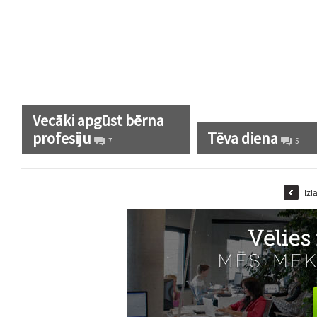
Vecāki apgūst bērna
profesiju
Tēva diena
7
5
Izl