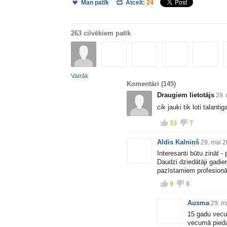
Man patīk
Atcelt:
24
263 cilvēkiem patīk
Vairāk
Komentāri
(145)
Draugiem lietotājs
29.
cik jauki tik loti talant
33
7
Aldis Kalniņš
29. mai 
Interesanti būtu zināt - 
Daudzi dziedātāji gadiem
pazīstamiem profesionā
9
8
Ausma
29. m
15 gadu vecum
vecumā pieda