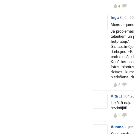
4
Inga
8. jūn 2
Miers ar jum
Ja problēmas 
talantiem un
'lietpratējs'.
Šis apzīmēju
darbojies EK 
profesionāļu 
Kopš tas nosk
īstos talantus
dzīves likums
piedošana, dz
2
Vita
11. jūn 2
Lielākā daļa 
nezinājāt!
1
Ausma
2. jū
Konservatorij