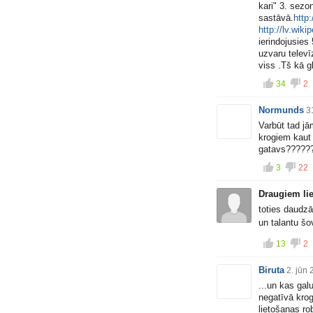
kari" 3. sezo
sastāvā.
http:
http://lv.wiki
ierindojusies 
uzvaru televī
viss .Tš kā g
34
2
Normunds
3
Varbūt tad jā
krogiem kaut 
gatavs?????
3
22
Draugiem lie
toties daudzā
un talantu šov
13
2
Biruta
2. jūn
...un kas gal
negatīvā krogu
lietošanas r