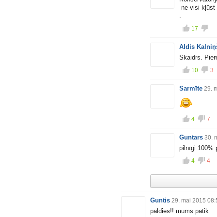
-ne visi kļūst
.
17
Aldis Kalniņ
Skaidrs. Pier
10
3
Sarmīte
29. 
4
7
Guntars
30. 
pilnīgi 100% 
4
4
Guntis
29. mai 2015 08:
paldies!! mums patik