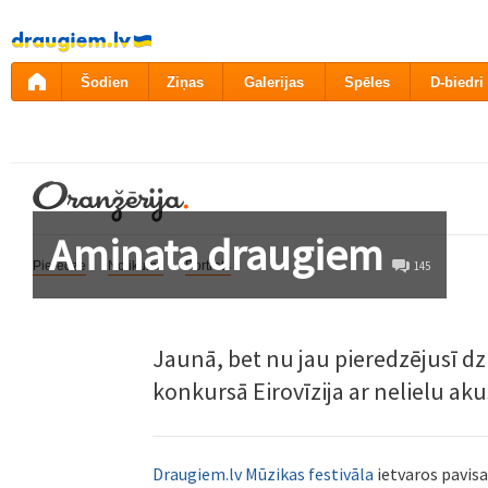
Pāriet
uz
saturu
Šodien
Ziņas
Galerijas
Spēles
D-biedri
Aminata draugiem
Pieredze
Notikums
Portrets
145
Jaunā, bet nu jau pieredzējusī d
konkursā Eirovīzija ar nelielu ak
Draugiem.lv Mūzikas festivāla
ietvaros pavisa