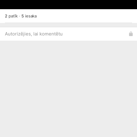
2
patīk
·
5
iesaka
Autorizējies, lai komentētu