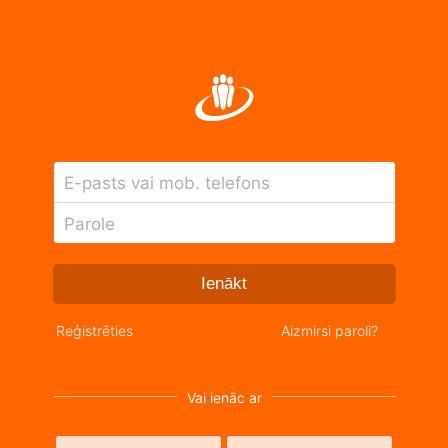
E-pasts vai mob. telefons
Parole
Ienākt
Reģistrēties
Aizmirsi paroli?
Vai ienāc ar