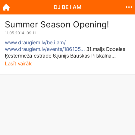
DJ BE I AM
Summer Season Opening!
11.05.2014. 09:11
www.draugiem.lv/be.i.am/
www.draugiem.lv/events/186105...
31.maijs Dobeles
Ķestermeža estrāde 6.jūnijs Bauskas Pilskalna
estrāde 7.jūnijs Pie Saldus ezera 13.jūnijs Alūksnes
Lasīt vairāk
Pilssalas estrāde