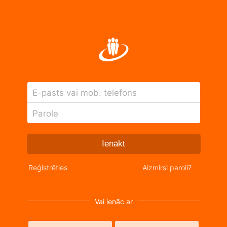
E-pasts vai mob. telefons
Parole
Ienākt
Reģistrēties
Aizmirsi paroli?
Vai ienāc ar